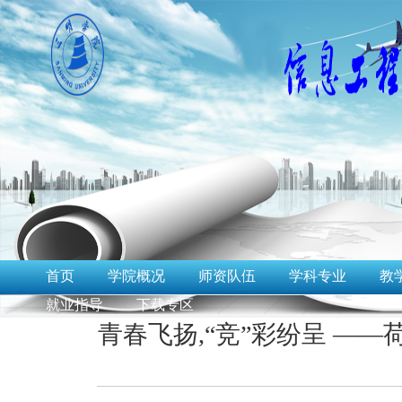
首页
学院概况
师资队伍
学科专业
教
就业指导
下载专区
青春飞扬,“竞”彩纷呈 —