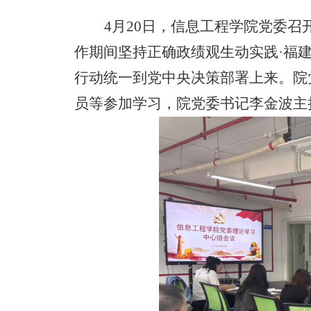
4
月
20
日，
信息工程学院
党委召
作期间坚持正确政绩观生动实践
·福
行动统一到党中央决策部署上来。
院
员
等参加
学习
，院党委
书记李金波
主