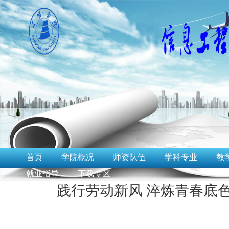
首页
学院概况
师资队伍
学科专业
教
就业指导
下载专区
践行劳动新风 淬炼青春底