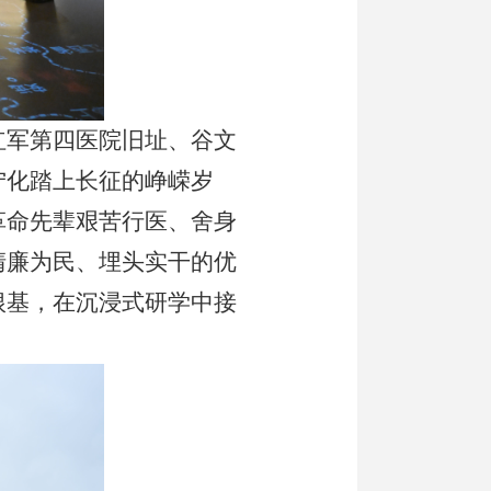
红军第四医院旧址、谷文
宁化踏上长征的峥嵘岁
革命先辈艰苦行医、舍身
清廉为民、埋头实干的优
根基，在沉浸式研学中接