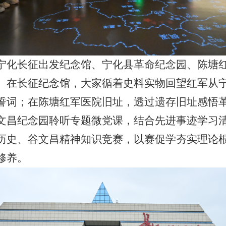
宁化长征出发纪念馆、宁化县革命纪念园、陈塘
。在长征纪念馆，大家循着史料实物回望红军从
誓词；在陈塘红军医院旧址，透过遗存旧址感悟
文昌纪念园聆听专题微党课，结合先进事迹学习
历史、谷文昌精神知识竞赛，以赛促学夯实理论
修养。