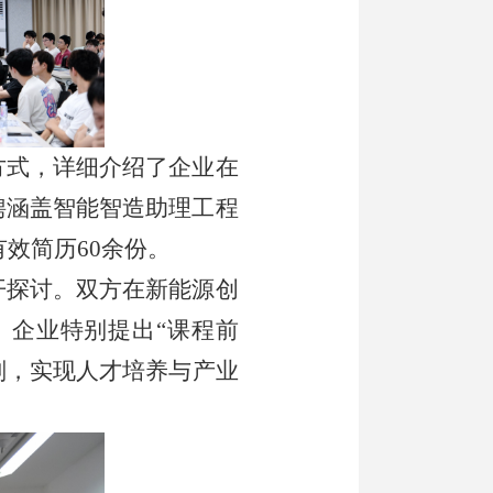
方式，详细介绍了企业在
聘涵盖
智能智造助理工程
有效简历
60余
份。
开探讨。双方在
新能源创
。企业特别提出
“
课程前
划，实现人才培养与产业