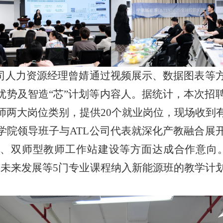
公司人力资源经理
曾婧
通过视频展示、数据图表等
优势及
智造
“
芯
”
计划等内容
人。据统计，本次招
师两
大岗位类别，
提供
20个就业
岗位，现场收到
学院领导班子与
ATL公司代表就深化产教融合展
养、双师型教师工作站建设等方面达成合作意向
与未来发展
等
5门专业课程纳入
新能源班的
教学计