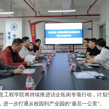
息工程学院将持续推进访企拓岗专项行动，计划
，进一步打通从校园到产业园的
“
最后一公里
”
。