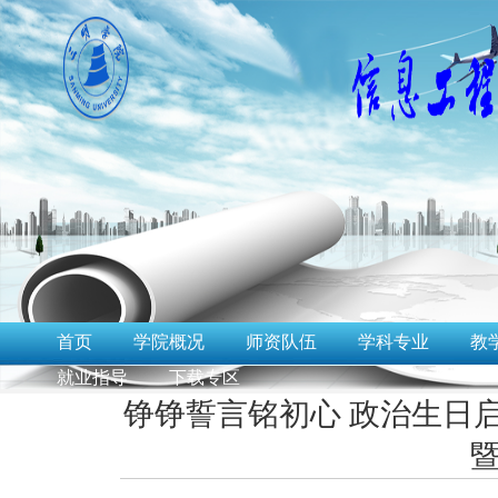
首页
学院概况
师资队伍
学科专业
教
就业指导
下载专区
铮铮誓言铭初心 政治生日